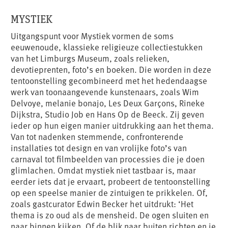
MYSTIEK
Uitgangspunt voor Mystiek vormen de soms
eeuwenoude, klassieke religieuze collectiestukken
van het Limburgs Museum, zoals relieken,
devotieprenten, foto’s en boeken. Die worden in deze
tentoonstelling gecombineerd met het hedendaagse
werk van toonaangevende kunstenaars, zoals Wim
Delvoye, melanie bonajo, Les Deux Garçons, Rineke
Dijkstra, Studio Job en Hans Op de Beeck. Zij geven
ieder op hun eigen manier uitdrukking aan het thema.
Van tot nadenken stemmende, confronterende
installaties tot design en van vrolijke foto’s van
carnaval tot filmbeelden van processies die je doen
glimlachen. Omdat mystiek niet tastbaar is, maar
eerder iets dat je ervaart, probeert de tentoonstelling
op een speelse manier de zintuigen te prikkelen. Of,
zoals gastcurator Edwin Becker het uitdrukt: ‘Het
thema is zo oud als de mensheid. De ogen sluiten en
naar binnen kijken. Of de blik naar buiten richten en je