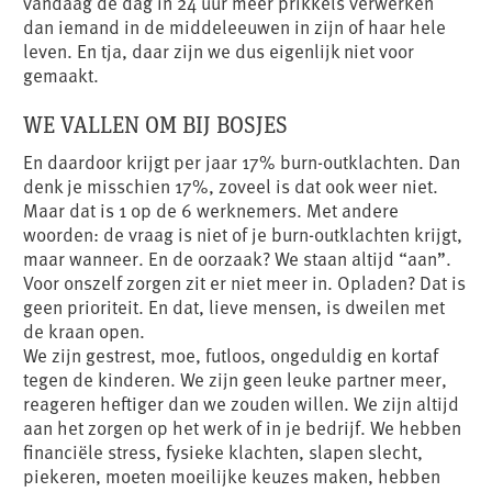
vandaag de dag in 24 uur meer prikkels verwerken
dan iemand in de middeleeuwen in zijn of haar hele
leven. En tja, daar zijn we dus eigenlijk niet voor
gemaakt.
WE VALLEN OM BIJ BOSJES
En daardoor krijgt per jaar 17% burn-outklachten. Dan
denk je misschien 17%, zoveel is dat ook weer niet.
Maar dat is 1 op de 6 werknemers. Met andere
woorden: de vraag is niet of je burn-outklachten krijgt,
maar wanneer. En de oorzaak? We staan altijd “aan”.
Voor onszelf zorgen zit er niet meer in. Opladen? Dat is
geen prioriteit. En dat, lieve mensen, is dweilen met
de kraan open.
We zijn gestrest, moe, futloos, ongeduldig en kortaf
tegen de kinderen. We zijn geen leuke partner meer,
reageren heftiger dan we zouden willen. We zijn altijd
aan het zorgen op het werk of in je bedrijf. We hebben
financiële stress, fysieke klachten, slapen slecht,
piekeren, moeten moeilijke keuzes maken, hebben