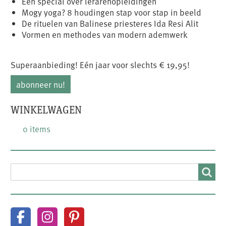
Een special over lerarenopleidingen
Mogy yoga? 8 houdingen stap voor stap in beeld
De rituelen van Balinese priesteres Ida Resi Alit
Vormen en methodes van modern ademwerk
Superaanbieding! Eén jaar voor slechts € 19,95!
abonneer nu!
WINKELWAGEN
0 items
SEARCH
Search