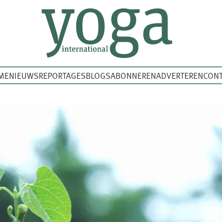
ME
NIEUWS
REPORTAGES
BLOGS
ABONNEREN
ADVERTEREN
CONT