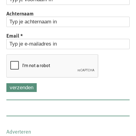
Achternaam
Email
*
verzenden
Adverteren
FOOTER-