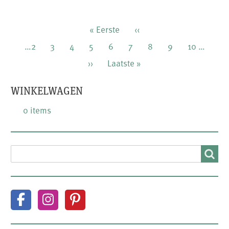
Paginering
Eerste
« Eerste
Vorige
‹‹
pagina
pagina
Pagina
…
2
Pagina
3
Pagina
4
Pagina
5
Huidige
6
Pagina
7
Pagina
8
Pagina
9
Pagina
10
…
pagina
Volgende
››
Laatste
Laatste »
pagina
pagina
WINKELWAGEN
0 items
SEARCH
Search