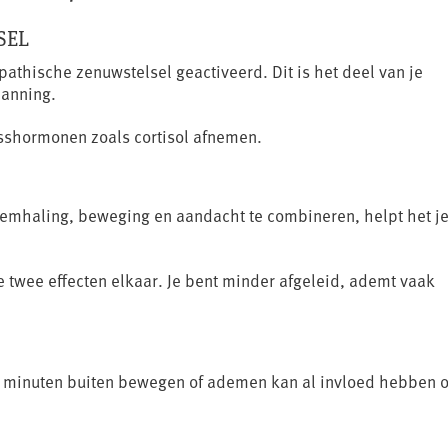
SEL
athische zenuwstelsel geactiveerd. Dit is het deel van je
panning.
esshormonen zoals cortisol afnemen.
demhaling, beweging en aandacht te combineren, helpt het j
e twee effecten elkaar. Je bent minder afgeleid, ademt vaak
ot 15 minuten buiten bewegen of ademen kan al invloed hebben 