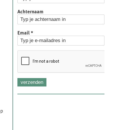
Achternaam
Email
*
e
verzenden
op