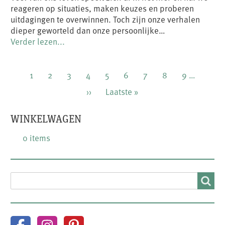
reageren op situaties, maken keuzes en proberen
uitdagingen te overwinnen. Toch zijn onze verhalen
dieper geworteld dan onze persoonlijke…
Verder lezen...
Paginering
Huidige
1
Pagina
2
Pagina
3
Pagina
4
Pagina
5
Pagina
6
Pagina
7
Pagina
8
Pagina
9
…
pagina
Volgende
››
Laatste
Laatste »
pagina
pagina
WINKELWAGEN
0 items
SEARCH
Search