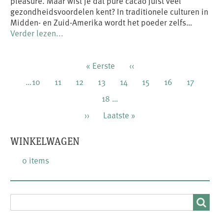
pleasure. Maar wist je dat pure cacao juist veel
gezondheidsvoordelen kent? In traditionele culturen in
Midden- en Zuid-Amerika wordt het poeder zelfs…
Verder lezen...
Paginering
Eerste
« Eerste
Vorige
‹‹
pagina
pagina
Pagina
…
10
Pagina
11
Pagina
12
Pagina
13
Huidige
14
Pagina
15
Pagina
16
Pagina
17
pagina
Pagina
18
…
Volgende
››
Laatste
Laatste »
pagina
pagina
WINKELWAGEN
0 items
SEARCH
Search