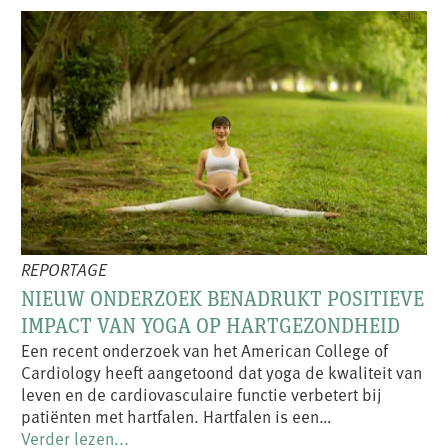
REPORTAGE
NIEUW ONDERZOEK BENADRUKT POSITIEVE
IMPACT VAN YOGA OP HARTGEZONDHEID
Een recent onderzoek van het American College of
Cardiology heeft aangetoond dat yoga de kwaliteit van
leven en de cardiovasculaire functie verbetert bij
patiënten met hartfalen. Hartfalen is een…
Verder lezen...