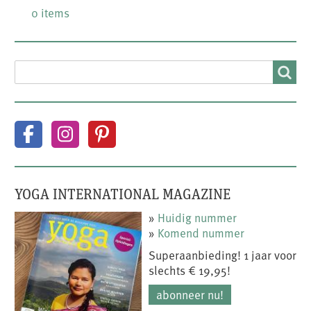
0 items
SEARCH
Search
YOGA INTERNATIONAL MAGAZINE
»
Huidig nummer
»
Komend nummer
Superaanbieding! 1 jaar voor
slechts € 19,95!
abonneer nu!