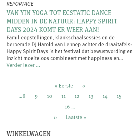
REPORTAGE
VAN YIN YOGA TOT ECSTATIC DANCE
MIDDEN IN DE NATUUR: HAPPY SPIRIT
DAYS 2024 KOMT ER WEER AAN!
Familieopstellingen, klankschaalsessies en de
beroemde DJ Harold van Lennep achter de draaitafels:
Happy Spirit Days is het festival dat bewustwording en
inzicht moeiteloos combineert met happiness en…
Verder lezen...
Paginering
Eerste
« Eerste
Vorige
‹‹
pagina
pagina
Pagina
…
8
Pagina
9
Pagina
10
Pagina
11
Huidige
12
Pagina
13
Pagina
14
Pagina
15
pagina
Pagina
16
…
Volgende
››
Laatste
Laatste »
pagina
pagina
WINKELWAGEN